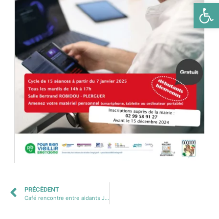
Ouv
PRÉCÈDENT
Café rencontre entre aidants Juin 2024 Dinard – – Copy