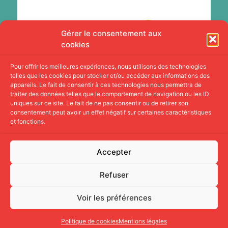
Gérer le consentement aux
cookies
Pour offrir les meilleures expériences, nous utilisons des technologies
telles que les cookies pour stocker et/ou accéder aux informations des
appareils. Le fait de consentir à ces technologies nous permettra de
traiter des données telles que le comportement de navigation ou les ID
uniques sur ce site. Le fait de ne pas consentir ou de retirer son
consentement peut avoir un effet négatif sur certaines caractéristiques
et fonctions.
Accepter
Refuser
Réalisation par
Solatypic
, l’agence qui brise les codes.
Entreprise Adaptée.
Voir les préférences
Copyright 2026 © CLIC35
Politique de cookies
Mentions légales