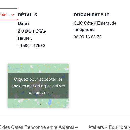
rier
DÉTAILS
ORGANISATEUR
CLIC Côte d’Émeraude
Date :
Téléphone
3 octobre 2024
02 99 16 88 76
Heure :
11h00 - 17h30
Cliquez pour accepter les
cookies marketing et activer
ce contenu
s Cafés Rencontre entre Aidants –
Ateliers « Équilibre 