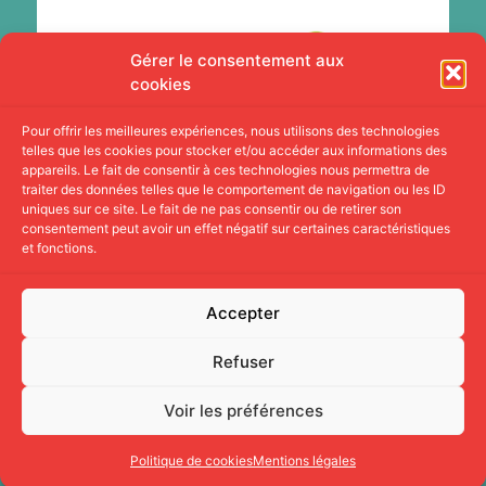
Gérer le consentement aux
cookies
Pour offrir les meilleures expériences, nous utilisons des technologies
telles que les cookies pour stocker et/ou accéder aux informations des
appareils. Le fait de consentir à ces technologies nous permettra de
traiter des données telles que le comportement de navigation ou les ID
uniques sur ce site. Le fait de ne pas consentir ou de retirer son
consentement peut avoir un effet négatif sur certaines caractéristiques
et fonctions.
Accepter
Refuser
Réalisation par
Solatypic
, l’agence qui brise les codes.
Entreprise Adaptée.
Voir les préférences
Copyright 2026 © CLIC35
Politique de cookies
Mentions légales