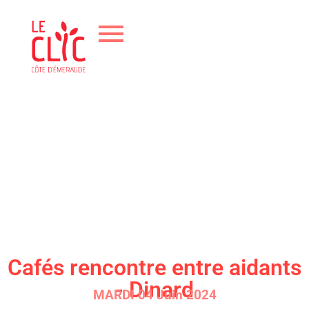
Cafés rencontre entre aidants
- Dinard
MARDI 04 Juin 2024