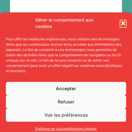
Gérer le consentement aux
cookies
Pour offrir les meilleures expériences, nous utilisons des technologies
telles que les cookies pour stocker et/ou accéder aux informations des
appareils. Le fait de consentir à ces technologies nous permettra de
traiter des données telles que le comportement de navigation ou les ID
uniques sur ce site. Le fait de ne pas consentir ou de retirer son
consentement peut avoir un effet négatif sur certaines caractéristiques
et fonctions.
Accepter
Refuser
Réalisation par
Solatypic
, l’agence qui brise les codes.
Entreprise Adaptée.
Voir les préférences
Copyright 2026 © CLIC35
Politique de cookies
Mentions légales